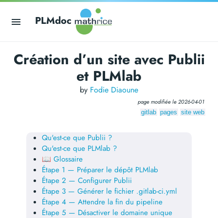
PLMdoc
Création d’un site avec Publii
et PLMlab
by
Fodie Diaoune
page modifiée le
2026-04-01
gitlab
pages
site web
Qu'est-ce que Publii ?
Qu'est-ce que PLMlab ?
📖 Glossaire
Étape 1 — Préparer le dépôt PLMlab
Étape 2 — Configurer Publii
Étape 3 — Générer le fichier .gitlab-ci.yml
Étape 4 — Attendre la fin du pipeline
Étape 5 — Désactiver le domaine unique