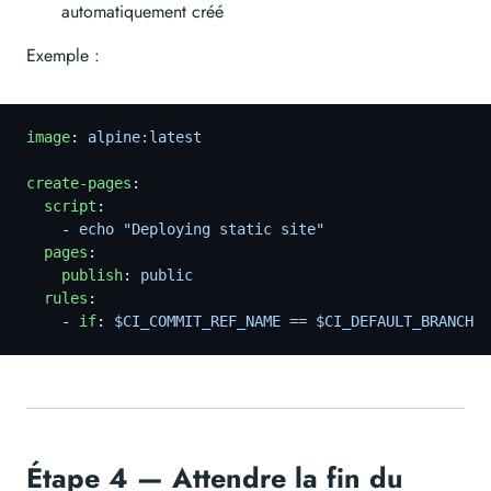
automatiquement créé
Exemple :
image
:
 alpine:latest
create-pages
:
  script
:
    -
 echo "Deploying static site"
  pages
:
    publish
:
 public
  rules
:
    -
 if
:
 $CI_COMMIT_REF_NAME == $CI_DEFAULT_BRANCH
Étape 4 — Attendre la fin du