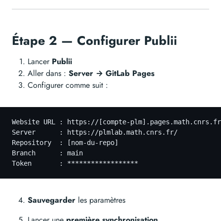
Étape 2 — Configurer Publii
Lancer
Publii
Aller dans :
Server → GitLab Pages
Configurer comme suit :
Website URL : https://[compte-plm].pages.math.cnrs.fr
Server      : https://plmlab.math.cnrs.fr/
Repository  : [nom-du-repo]
Branch      : main
Token       : ******************
Sauvegarder
les paramètres
Lancer une
première synchronisation