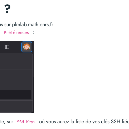
 ?
s sur plmlab.math.cnrs.fr
s
:
Préférences
te, sur
où vous aurez la liste de vos clés SSH lié
SSH Keys