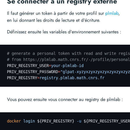
Se connecter à un registry externe
Il faut générer un token à partir de votre profil sur
plmlab
,
en lui donnant les droits de lecture et d'écriture.
Définissez ensuite les variables d'environnement suivantes :
# generate a personal token with read and write regis
# from https://plmlab.math.cnrs.fr/-/profile/personal
PRIV_REGISTRY_USER
=
your-plmlab-id
                    
PRIV_REGISTRY_PASSWORD
=
"glpat-xyzyxzyxzyxzyxzyxzyxzyz
PRIV_REGISTRY
=
registry.plmlab.math.cnrs.fr
Vous pouvez ensuite vous connecter au registry de plmlab :
docker
 login
 ${PRIV_REGISTRY}
 -u
 ${PRIV_REGISTRY_USER