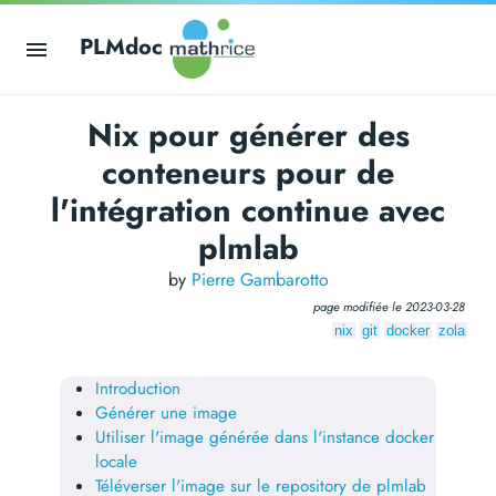
PLMdoc
Nix pour générer des
conteneurs pour de
l'intégration continue avec
plmlab
by
Pierre Gambarotto
page modifiée le
2023-03-28
nix
git
docker
zola
Introduction
Générer une image
Utiliser l'image générée dans l'instance docker
locale
Téléverser l'image sur le repository de plmlab