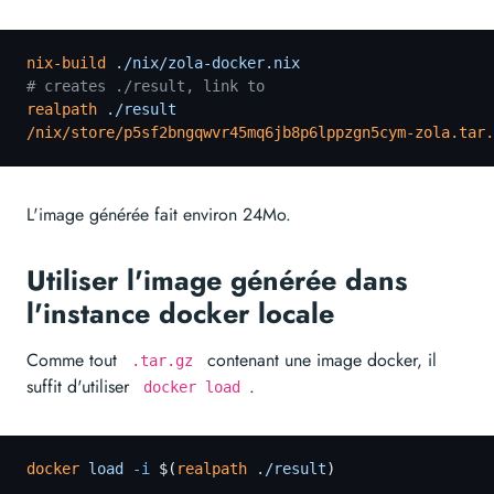
nix-build
 ./nix/zola-docker.nix
# creates ./result, link to 
realpath
 ./result
/nix/store/p5sf2bngqwvr45mq6jb8p6lppzgn5cym-zola.tar.
L'image générée fait environ 24Mo.
Utiliser l'image générée dans
l'instance docker locale
Comme tout
contenant une image docker, il
.tar.gz
suffit d'utiliser
.
docker load
docker
 load
 -i
 $(
realpath
 ./result
)