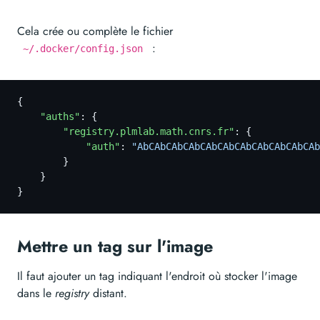
Cela crée ou complète le fichier
:
~/.docker/config.json
{
    "auths"
: {
        "registry.plmlab.math.cnrs.fr"
: {
            "auth"
:
 "AbCAbCAbCAbCAbCAbCAbCAbCAbCAbCAb
        }
    }
}
Mettre un tag sur l'image
Il faut ajouter un tag indiquant l'endroit où stocker l'image
dans le
registry
distant.