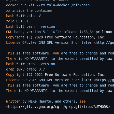
docker
 run
 -it --rm
 zola-docker /bin/bash
## inside the container
bash-5.1#
 zola
 -V
zola
 0.16.1
bash-5.1#
 bash
 --version
GNU
 bash, version
 5.1.16
(
1
)
-release
 (x86_64-pc-linux-
Copyright
 (C) 2020 Free Software Foundation, Inc.
License
 GPLv3+: GNU GPL version
 3
 or later
 <
http://gn
This
 is free software
;
 you
 are free to change and red
There
 is NO WARRANTY, to the extent permitted by law.
bash-5.1#
 grep
 --version
grep
 (GNU
 grep
) 3.7
Copyright
 (C) 2021 Free Software Foundation, Inc.
License
 GPLv3+: GNU GPL version
 3
 or later
 <
https://g
This
 is free software: you are free to change and red
There
 is NO WARRANTY, to the extent permitted by law.
Written
 by Mike Haertel and others
;
 see
<
https://git.sv.gnu.org/cgit/grep.git/tree/AUTHORS
>
.