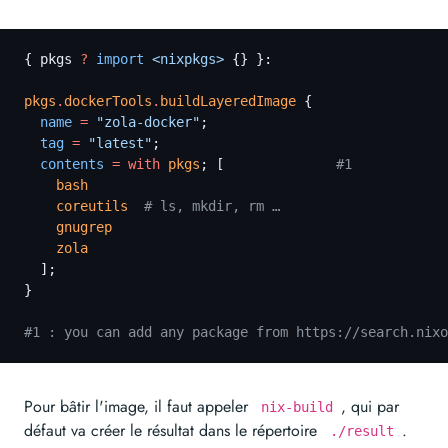
{ pkgs
 ?
 import
 <nixpkgs>
 {} }:
pkgs
.
dockerTools
.
buildLayeredImage
 {
  name
 =
 "zola-docker"
;
  tag
 =
 "latest"
;
  contents
 = with
 pkgs
; [
              #1
    bash
    coreutils
  # ls, mkdir, rm …
    gnugrep
    zola
  ];
}
#1 : you can add any package from https://search.nixo
Pour bâtir l'image, il faut appeler
, qui par
nix-build
défaut va créer le résultat dans le répertoire
.
./result