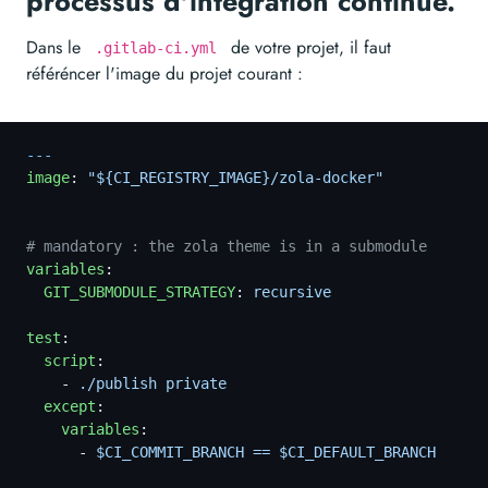
processus d'intégration continue.
Dans le
de votre projet, il faut
.gitlab-ci.yml
référéncer l'image du projet courant :
---
image
:
 "${CI_REGISTRY_IMAGE}/zola-docker"
# mandatory : the zola theme is in a submodule
variables
:
  GIT_SUBMODULE_STRATEGY
:
 recursive
test
:
  script
:
    -
 ./publish private
  except
:
    variables
:
      -
 $CI_COMMIT_BRANCH == $CI_DEFAULT_BRANCH