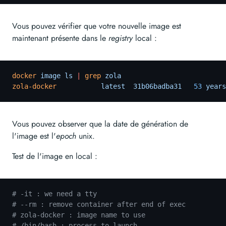
Vous pouvez vérifier que votre nouvelle image est
maintenant présente dans le
registry
local :
docker
 image ls
 |
 grep
 zola
zola-docker
           latest  31b06badba31
   53
 years
Vous pouvez observer que la date de génération de
l'image est l'
epoch
unix.
Test de l'image en local :
# -it : we need a tty
# --rm : remove container after end of exec
# zola-docker : image name to use
# /bin/bash : process to launch