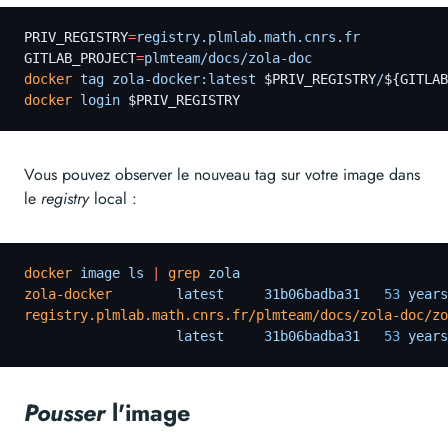
PRIV_REGISTRY
=
registry.plmlab.math.cnrs.fr
GITLAB_PROJECT
=
plmteam/docs/zola-doc
docker
 tag zola-docker:latest
 $PRIV_REGISTRY
/
${GITLAB
docker
 login
 $PRIV_REGISTRY
Vous pouvez observer le nouveau tag sur votre image dans
le
registry
local :
docker
 image ls
 |
 grep
 zola
zola-docker
        latest     31b06badba31
   53
 years
registry.plmlab.math.cnrs.fr/plmteam/docs/zola-doc/zo
                   latest     31b06badba31
   53
 years
Pousser
l'image