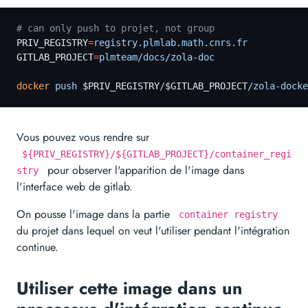
# can only push to projet, not group
PRIV_REGISTRY
=
registry.plmlab.math.cnrs.fr
GITLAB_PROJECT
=
plmteam/docs/zola-doc
docker
 push
 $PRIV_REGISTRY
/
$GITLAB_PROJECT
/zola-docke
Vous pouvez vous rendre sur
${PRIV_REGISTRY}/${GITLAB_PROJECT}/container_regi
pour observer l'apparition de l'image dans
stry
l'interface web de gitlab.
On pousse l'image dans la partie
container registry
du projet dans lequel on veut l'utiliser pendant l'intégration
continue.
Utiliser cette image dans un