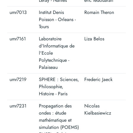
Leray - Nantes
eric ledouaran
umr7013
Institut Denis
Romain Theron
Poisson - Orleans -
Tours
umr7161
Laboratoire
Liza Belos
d'Informatique de
l'Ecole
Polytechnique -
Palaiseau
umr7219
SPHERE : Sciences,
Frederic Jaeck
Philosophie,
Histoire - Paris
umr7231
Propagation des
Nicolas
ondes : étude
Kielbasiewicz
mathématique et
simulation (POEMS)