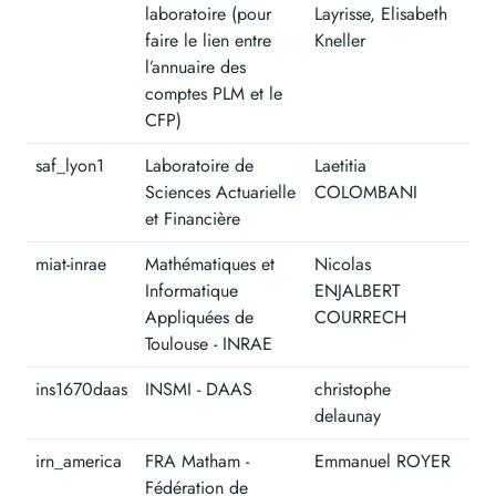
laboratoire (pour
Layrisse, Elisabeth
faire le lien entre
Kneller
l’annuaire des
comptes PLM et le
CFP)
saf_lyon1
Laboratoire de
Laetitia
Sciences Actuarielle
COLOMBANI
et Financière
miat-inrae
Mathématiques et
Nicolas
Informatique
ENJALBERT
Appliquées de
COURRECH
Toulouse - INRAE
ins1670daas
INSMI - DAAS
christophe
delaunay
irn_america
FRA Matham -
Emmanuel ROYER
Fédération de