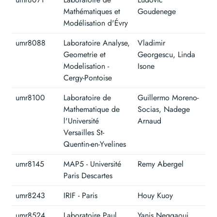
Mathématiques et
Goudenege
Modélisation d'Évry
umr8088
Laboratoire Analyse,
Vladimir
Geometrie et
Georgescu, Linda
Modelisation -
Isone
Cergy-Pontoise
umr8100
Laboratoire de
Guillermo Moreno-
Mathematique de
Socias, Nadege
l'Université
Arnaud
Versailles St-
Quentin-en-Yvelines
umr8145
MAP5 - Université
Remy Abergel
Paris Descartes
umr8243
IRIF - Paris
Houy Kuoy
umr8524
Laboratoire Paul
Yanis Neggaoui,