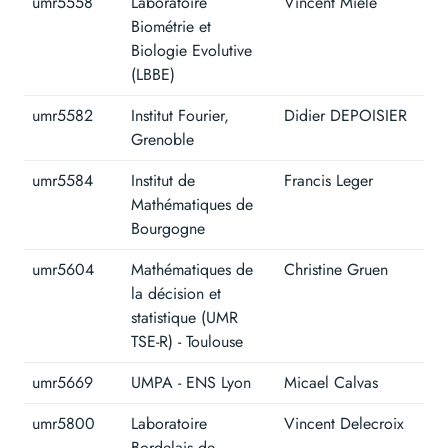
umr5558
Laboratoire
Vincent Miele
Biométrie et
Biologie Evolutive
(LBBE)
umr5582
Institut Fourier,
Didier DEPOISIER
Grenoble
umr5584
Institut de
Francis Leger
Mathématiques de
Bourgogne
umr5604
Mathématiques de
Christine Gruen
la décision et
statistique (UMR
TSE-R) - Toulouse
umr5669
UMPA - ENS Lyon
Micael Calvas
umr5800
Laboratoire
Vincent Delecroix
Bordelais de