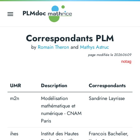
PLMdoc
Correspondants PLM
by
Romain Theron
and
Mathys Astruc
page modifiée le
2026-06-09
notag
UMR
Description
Correspondants
m2n
Modélisation
Sandrine Layrisse
mathématique et
numérique - CNAM
Paris
ihes
Institut des Hautes
Francois Bachelier,