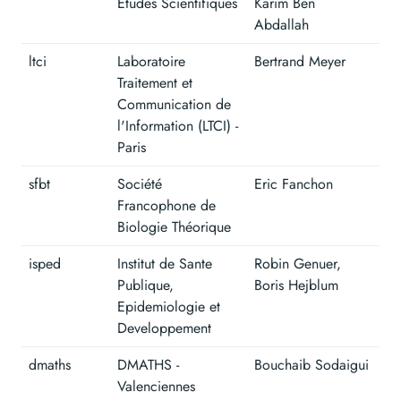
Etudes Scientifiques
Karim Ben
Abdallah
ltci
Laboratoire
Bertrand Meyer
Traitement et
Communication de
l'Information (LTCI) -
Paris
sfbt
Société
Eric Fanchon
Francophone de
Biologie Théorique
isped
Institut de Sante
Robin Genuer,
Publique,
Boris Hejblum
Epidemiologie et
Developpement
dmaths
DMATHS -
Bouchaib Sodaigui
Valenciennes