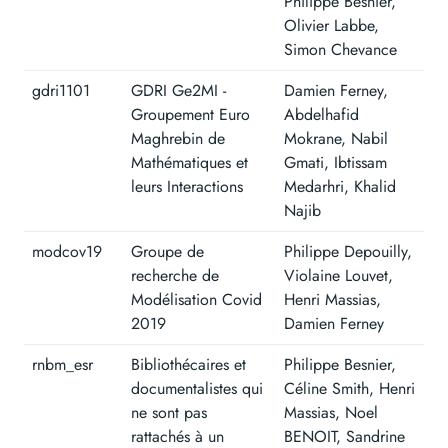
Philippe Besnier,
Olivier Labbe,
Simon Chevance
gdri1101
GDRI Ge2MI -
Damien Ferney,
Groupement Euro
Abdelhafid
Maghrebin de
Mokrane, Nabil
Mathématiques et
Gmati, Ibtissam
leurs Interactions
Medarhri, Khalid
Najib
modcov19
Groupe de
Philippe Depouilly,
recherche de
Violaine Louvet,
Modélisation Covid
Henri Massias,
2019
Damien Ferney
rnbm_esr
Bibliothécaires et
Philippe Besnier,
documentalistes qui
Céline Smith, Henri
ne sont pas
Massias, Noel
rattachés à un
BENOIT, Sandrine