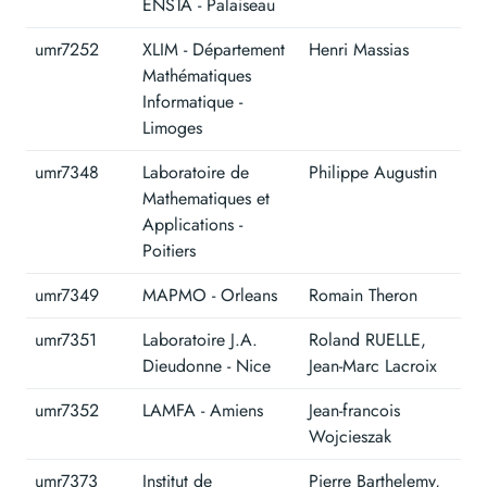
ENSTA - Palaiseau
umr7252
XLIM - Département
Henri Massias
Mathématiques
Informatique -
Limoges
umr7348
Laboratoire de
Philippe Augustin
Mathematiques et
Applications -
Poitiers
umr7349
MAPMO - Orleans
Romain Theron
umr7351
Laboratoire J.A.
Roland RUELLE,
Dieudonne - Nice
Jean-Marc Lacroix
umr7352
LAMFA - Amiens
Jean-francois
Wojcieszak
umr7373
Institut de
Pierre Barthelemy,