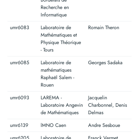
Recherche en
Informatique
umr6083
Laboratoire de
Romain Theron
Mathématiques et
Physique Théorique
- Tours
umr6085
Laboratoire de
Georges Sadaka
mathématiques
Raphaël Salem -
Rouen
umr6093
LAREMA -
Jacquelin
Laboratoire Angevin
Charbonnel, Denis
de Mathématiques
Delmas
umr6139
lMNO Caen
Andre Sesboue
umr6205
Laboratoire de
Franck Vermet,