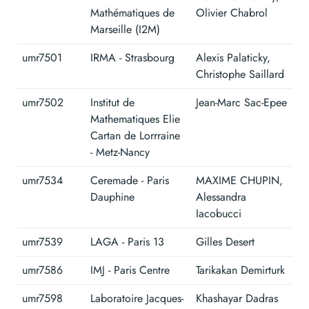
Mathématiques de
Olivier Chabrol
Marseille (I2M)
umr7501
IRMA - Strasbourg
Alexis Palaticky,
Christophe Saillard
umr7502
Institut de
Jean-Marc Sac-Epee
Mathematiques Elie
Cartan de Lorrraine
- Metz-Nancy
umr7534
Ceremade - Paris
MAXIME CHUPIN,
Dauphine
Alessandra
Iacobucci
umr7539
LAGA - Paris 13
Gilles Desert
umr7586
IMJ - Paris Centre
Tarikakan Demirturk
umr7598
Laboratoire Jacques-
Khashayar Dadras