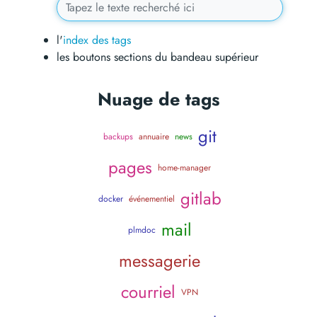
l'
index des tags
les boutons sections du bandeau supérieur
Nuage de tags
git
backups
annuaire
news
pages
home-manager
gitlab
docker
événementiel
mail
plmdoc
messagerie
courriel
VPN