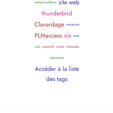
site web
analyse audience
thunderbird
Clavardage
wordpress
PLMaccess
nix
paas
zola
openshift
matlab
bitwarden
statistiques
Accéder à la liste
des tags