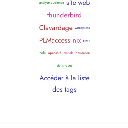
site web
analyse audience
thunderbird
Clavardage
wordpress
PLMaccess
nix
paas
zola
openshift
matlab
bitwarden
statistiques
Accéder à la liste
des tags