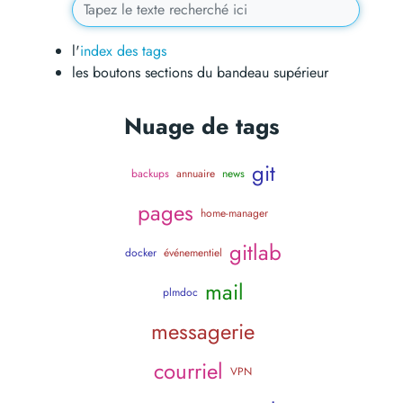
l'
index des tags
les boutons sections du bandeau supérieur
Nuage de tags
git
backups
annuaire
news
pages
home-manager
gitlab
docker
événementiel
mail
plmdoc
messagerie
courriel
VPN